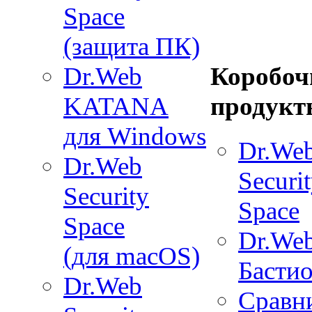
Space
(защита ПК)
Коробоч
Dr.Web
продукт
KATANA
для Windows
Dr.We
Dr.Web
Securi
Security
Space
Space
Dr.We
(для macOS)
Басти
Dr.Web
Сравн