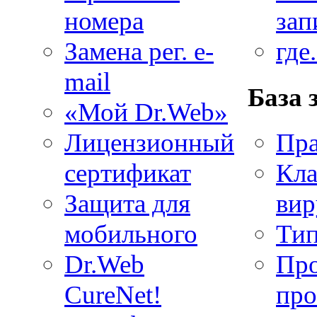
номера
зап
Замена рег. e-
где
mail
База 
«Мой Dr.Web»
Лицензионный
Пра
сертификат
Кла
Защита для
вир
мобильного
Тип
Dr.Web
Про
CureNet!
про