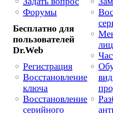
Задать вопрос
Зам
Форумы
Вос
сер
Бесплатно для
Ме
пользователей
лиц
Dr.Web
Час
Регистрация
Об
Восстановление
вид
ключа
про
Восстановление
Раз
серийного
ант