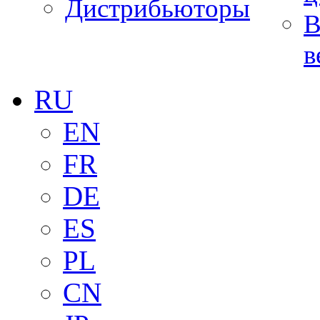
Дистрибьюторы
В
в
RU
EN
FR
DE
ES
PL
CN