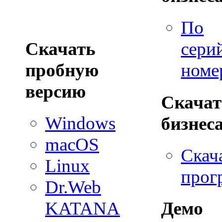
По
Скачать
сери
пробную
номе
версию
Скачат
Windows
бизнес
macOS
Скача
Linux
прог
Dr.Web
Демо
KATANA