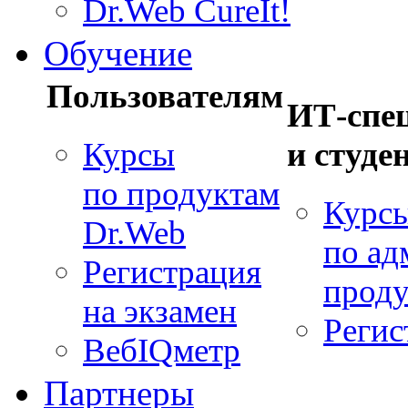
Dr.Web CureIt!
Обучение
Пользователям
ИТ-спе
и студе
Курсы
по продуктам
Курс
Dr.Web
по а
Регистрация
проду
на экзамен
Регис
ВебIQметр
Партнеры